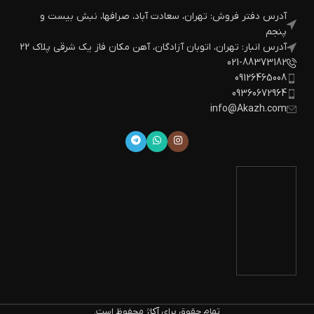
آدرس دفتر فروش: تهران، سعادت آباد، صرافها، نبش بیست و
پنجم
آدرس انبار: تهران، اتوبان آزادگان، آهن مکان فاز یک شرقی پلاک 22
021-88373182
09126465008
09360672964
info@Akazh.com
تمام حقوق برای
آکاژ
محفوظ است.