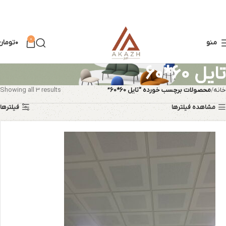
0
منو
۰
تومان
تایل 60*60
خانه
محصولات برچسب خورده “تایل 60*60”
Showing all 3 results
مشاهده فیلترها
فیلترها