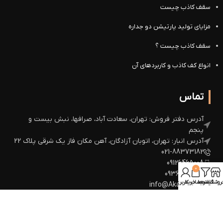
سقف کاذب چیست
مزایای تولید پارتیشن دو جداره
سقف کاذب چیست ؟
انواع کف کاذب و کاربردهای آن
تماس
آدرس دفتر فروش: تهران، سعادت آباد، صرافها، نبش بیست و
پنجم
آدرس انبار: تهران، اتوبان آزادگان، آهن مکان فاز یک شرقی پلاک 22
021-88373182
09126465008
0
09360672964
روشگاه
فیلترها
سبد خرید
حساب کاربری من
info@Akazh.com