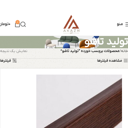
0
منو
۰
تومان
تولید تاشو
خانه
محصولات برچسب خورده “تولید تاشو”
نمایش یک نتیجه
مشاهده فیلترها
فیلترها