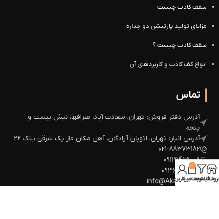
سقف کاذب چیست
مزایای تولید پارتیشن دو جداره
سقف کاذب چیست ؟
انواع کف کاذب و کاربردهای آن
تماس
آدرس دفتر فروش: تهران، سعادت آباد، صرافها، نبش بیست و
پنجم
آدرس انبار: تهران، اتوبان آزادگان، آهن مکان فاز یک شرقی پلاک 22
021-88373182
09126465008
0
09360672964
روشگاه
فیلترها
سبد خرید
حساب کاربری من
info@Akazh.com