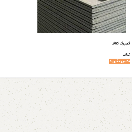
گچبرگ کناف
کناف
تماس بگیرید