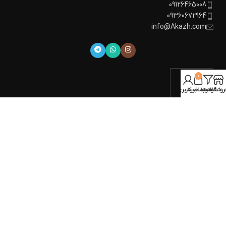
09126465008
09360672964
info@Akazh.com
0
روشگاه
فیلترها
سبد خرید
حساب کاربری من
تمام حقوق برای
آکاژ
محفوظ است.