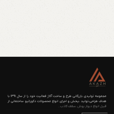
مجموعه تولیدی بازرگانی طرح و ساخت آکاژ فعالیت خود را از سال ۱۳۹۱ با
هدف طراحی،تولید ،پخش و اجرای انواع محصولات دکوراتیو ساختمانی از
قبیل انواع دیوار پوش ،سقف کاذب...