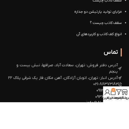
سقف کاذب چیست
مزایای تولید پارتیشن دو جداره
سقف کاذب چیست ؟
انواع کف کاذب و کاربردهای آن
تماس
آدرس دفتر فروش: تهران، سعادت آباد، صرافها، نبش بیست و
پنجم
آدرس انبار: تهران، اتوبان آزادگان، آهن مکان فاز یک شرقی پلاک 22
021-88373182
09126465008
0
09360672964
روشگاه
فیلترها
سبد خرید
حساب کاربری من
info@Akazh.com