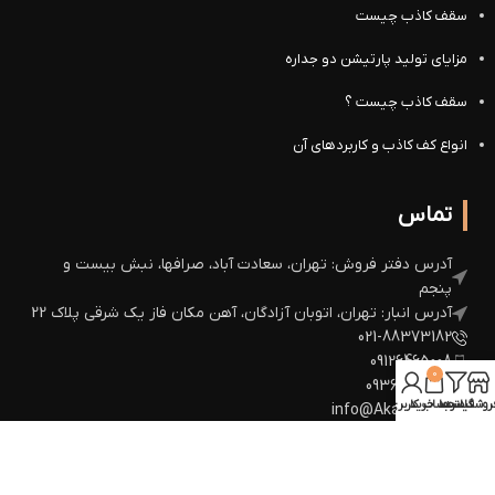
سقف کاذب چیست
مزایای تولید پارتیشن دو جداره
سقف کاذب چیست ؟
انواع کف کاذب و کاربردهای آن
تماس
آدرس دفتر فروش: تهران، سعادت آباد، صرافها، نبش بیست و
پنجم
آدرس انبار: تهران، اتوبان آزادگان، آهن مکان فاز یک شرقی پلاک 22
021-88373182
09126465008
0
09360672964
روشگاه
فیلترها
سبد خرید
حساب کاربری من
info@Akazh.com