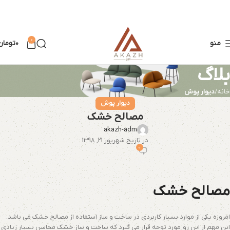
0
منو
۰
تومان
بلاگ
خانه
دیوار پوش
دیوار پوش
مصالح خشک
akazh-adm
در تاریخ شهریور 21, 1398
0
مصالح خشک
امروزه یکی از موارد بسیار کاربردی در ساخت و ساز استفاده از مصالح خشک می باشد.
این مهم از این رو مورد توجه قرار می گیرد که ساخت و ساز خشک محاسن بسیار زیادی