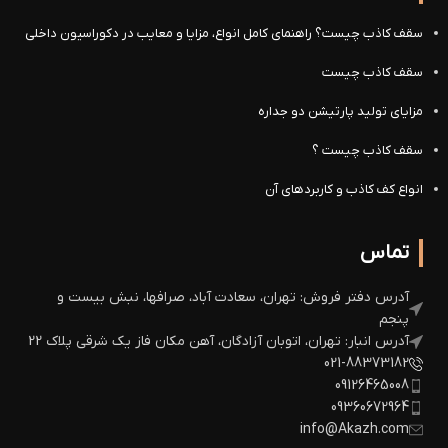
سقف کاذب چیست؟ راهنمای کامل انواع، مزایا و معایب در دکوراسیون داخلی
سقف کاذب چیست
مزایای تولید پارتیشن دو جداره
سقف کاذب چیست ؟
انواع کف کاذب و کاربردهای آن
تماس
آدرس دفتر فروش: تهران، سعادت آباد، صرافها، نبش بیست و
پنجم
آدرس انبار: تهران، اتوبان آزادگان، آهن مکان فاز یک شرقی پلاک 22
021-88373182
09126465008
09360672964
info@Akazh.com