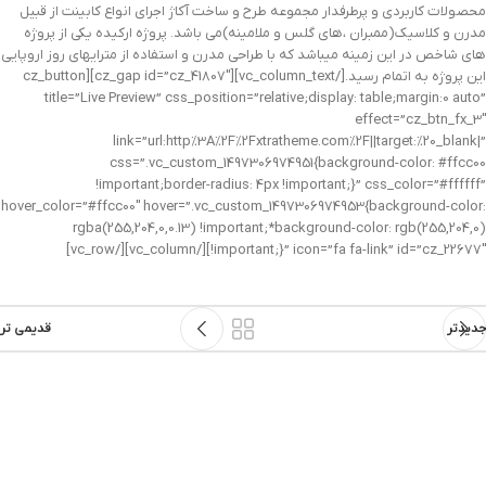
محصولات کاربردی و پرطرفدار مجموعه طرح و ساخت آکاژ اجرای انواع کابینت از قبیل
مدرن و کلاسیک(ممبران ،های گلس و ملامینه)می باشد. پروژه ارکیده یکی از پروژه
های شاخص در این زمینه میباشد که با طراحی مدرن و استفاده از مترایهای روز اروپایی
این پروژه به اتمام رسید.[/vc_column_text][cz_gap id=”cz_41807″][cz_button
title=”Live Preview” css_position=”relative;display: table;margin:0 auto”
effect=”cz_btn_fx_3″
link=”url:http%3A%2F%2Fxtratheme.com%2F||target:%20_blank|”
css=”.vc_custom_1497306974951{background-color: #ffcc00
!important;border-radius: 4px !important;}” css_color=”#ffffff”
hover_color=”#ffcc00″ hover=”.vc_custom_1497306974953{background-color:
rgba(255,204,0,0.13) !important;*background-color: rgb(255,204,0)
!important;}” icon=”fa fa-link” id=”cz_22677″][/vc_column][/vc_row]
جدیدتر
قدیمی تر