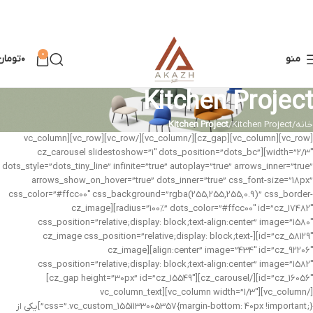
0
منو
۰
تومان
Kitchen Project
خانه
Kitchen Project
Kitchen Project
[vc_row][vc_column][cz_gap][/vc_column][/vc_row][vc_row][vc_column
width=”2/3″][cz_carousel slidestoshow=”1″ dots_position=”dots_bc”
dots_style=”dots_tiny_line” infinite=”true” autoplay=”true” arrows_inner=”true”
arrows_show_on_hover=”true” dots_inner=”true” css_font-size=”18px”
css_color=”#ffcc00″ css_background=”rgba(255,255,255,0.9)” css_border-
radius=”100%” dots_color=”#ffcc00″ id=”cz_17482″][cz_image
css_position=”relative;display: block;text-align:center” image=”1580″
id=”cz_58129″][cz_image css_position=”relative;display: block;text-
align:center” image=”434″ id=”cz_92206″][cz_image
css_position=”relative;display: block;text-align:center” image=”1582″
id=”cz_16056″][/cz_carousel][cz_gap height=”30px” id=”cz_15549″]
[/vc_column][vc_column width=”1/3″][vc_column_text
css=”.vc_custom_1551133005357{margin-bottom: 40px !important;}”]یکی از