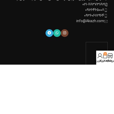
021-88373182
09126465008
09360672964
info@Akazh.com
0
روشگاه
سبد خرید
حساب کاربری من
تمام حقوق برای
آکاژ
محفوظ است.